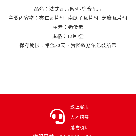
品名：法式瓦片系列-綜合瓦片
主要內容物：杏仁瓦片*4+南瓜子瓦片*4+芝麻瓦片*4
葷素：奶蛋素
規格：12片/盒
保存期限：常溫30天，實際效期依包裝所示
線上客服
人才招募
購物須知