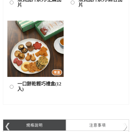
片
片
一口餅乾輕巧禮盒(12
入)
規格說明
注意事項