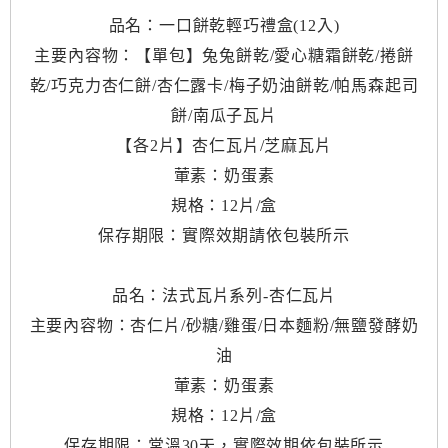
品名：一口餅乾輕巧禮盒(12入)
主要內容物：【單包】兔兔餅乾/愛心糖霜餅乾/捲餅
乾/巧克力杏仁餅/杏仁露卡/梅子奶油餅乾/帕馬森起司
餅/南瓜子瓦片
【各2片】杏仁瓦片/芝麻瓦片
葷素：奶蛋素
規格：12片/盒
保存期限：實際效期請依包裝所示
品名：法式瓦片系列-杏仁瓦片
主要內容物：杏仁片/砂糖/雞蛋/日本麵粉/無鹽發酵奶
油
葷素：奶蛋素
規格：12片/盒
保存期限：常溫30天，實際效期依包裝所示