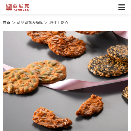
首頁
商品資訊&預購
🎁伴手點心