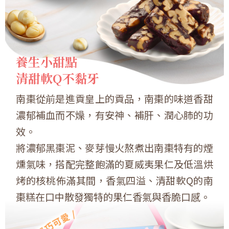
養生小甜點
清甜軟Q不黏牙
南棗從前是進貢皇上的貢品，南棗的味道香甜
濃郁補血而不燥，有安神、補肝、潤心肺的功
效。
將濃郁黑棗泥、麥芽慢火熬煮出南棗特有的煙
燻氣味，搭配完整飽滿的夏威夷果仁及低溫烘
烤的核桃佈滿其間，香氣四溢、清甜軟Q的南
棗糕在口中散發獨特的果仁香氣與香脆口感。