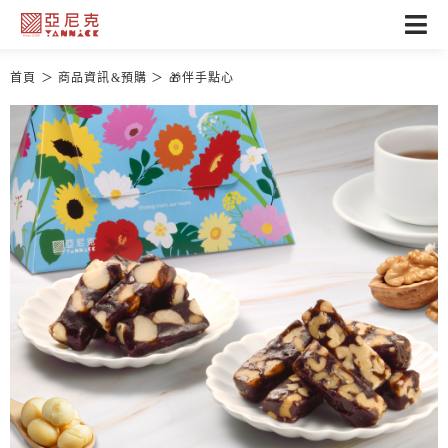
首頁
商品資訊&預購
🎁伴手點心