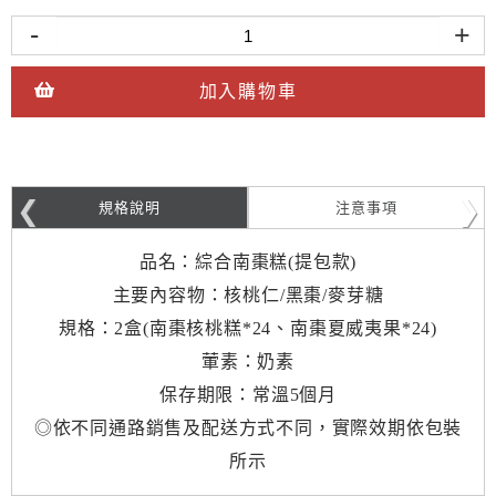
-
+
加入購物車
規格說明
注意事項
品名：綜合南棗糕(提包款)
主要內容物：核桃仁/黑棗/麥芽糖
規格：2盒(南棗核桃糕*24、南棗夏威夷果*24)
葷素：奶素
保存期限：常溫5個月
◎依不同通路銷售及配送方式不同，實際效期依包裝
所示