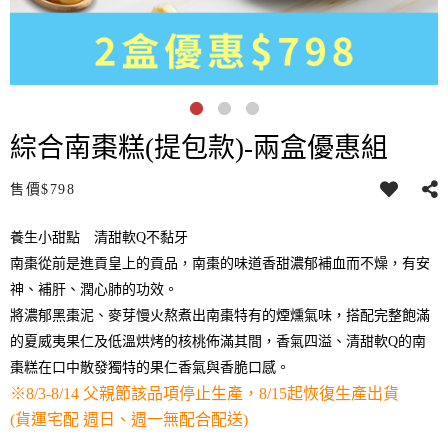
綜合南棗糕(提包款)-兩盒優惠組
售價
$798
養生小甜點 清甜軟Q不黏牙
南棗從前是進貢皇上的貢品，南棗的味道香甜濃郁補血而不燥，有安
神、補肝、潤心肺的功效。
將濃郁黑棗泥、麥芽慢火熬煮出南棗特有的煙燻氣味，搭配完整飽滿
的夏威夷果仁及低溫烘烤的核桃佈滿其間，香氣四溢、清甜軟Q的南
棗糕在口中散發獨特的果仁香氣與香脆口感。
※8/3-8/14 父親節該品項停止生產，8/15起恢復生產出貨
(貨運宅配 週日、週一無配合配送)