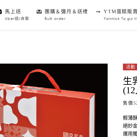
馬上送
團購＆彌月＆送禮
YTM蛋糕販
Uber送/自取
Bulk order
Yannick To go 
活動
生
(1
售價
5
輕薄酥
絕妙
運用