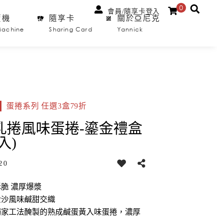
0
會員/隨享卡登入
賣機
隨享卡
關於亞尼克
Machine
Sharing Card
Yannick
蛋捲系列 任選3盒79折
乳捲風味蛋捲-鎏金禮盒
2入)
20
脆 濃厚爆漿
金沙風味鹹甜交織
獨家工法醃製的熟成鹹蛋黃入味蛋捲，濃厚