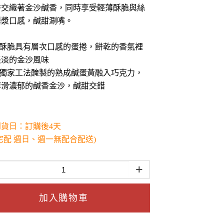
香交織著金沙鹹香，同時享受輕薄酥脆與絲
爆漿口感，鹹甜涮嘴。
薄酥脆具有層次口感的蛋捲，餅乾的香氣裡
淡淡的金沙風味
用獨家工法醃製的熟成鹹蛋黃融入巧克力，
醇滑濃郁的鹹香金沙，鹹甜交錯
到貨日：訂購後4天
宅配 週日、週一無配合配送)
+
加入購物車