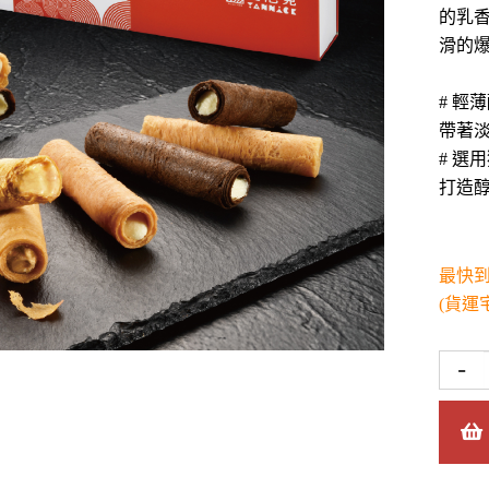
的乳
滑的
# 輕
帶著
# 選
打造
最快
(貨運
-