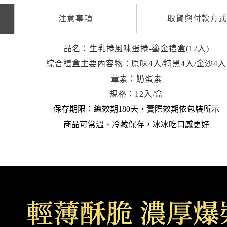
注意事項
取貨與付款方式
品名：生乳捲風味蛋捲-鎏金禮盒(12入)
綜合禮盒主要內容物：原味4入/特黑4入/金沙4入
葷素：奶蛋素
規格：12入/盒
保存期限：總效期180天，
實際效期依包裝所示
商品可常溫、冷藏保存，冰冰吃口感更好