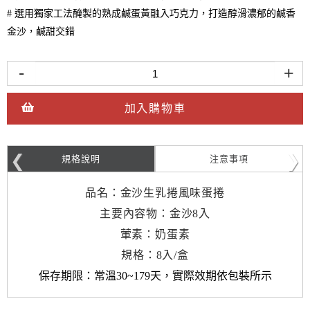
# 選用獨家工法醃製的熟成鹹蛋黃融入巧克力，打造醇滑濃郁的鹹香
金沙，鹹甜交錯
-
+
加入購物車
規格說明
注意事項
品名：金沙生乳捲風味蛋捲
主要內容物：金沙8入
葷素：奶蛋素
規格：8入/盒
保存期限：常溫30~179天
，實際效期依包裝所示