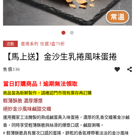
蛋捲系列 任選3盒79折
活動
【馬上送】金沙生乳捲風味蛋捲
售價
336
當日訂購商品！逾期無法領取
商品皆為新鮮製作，請確認門市現有庫存再訂購
輕薄酥脆 濃厚爆漿
絕妙金沙風味鹹甜交織
運用獨家工法醃製的熟成鹹蛋黃入味蛋捲，濃厚的乳香交織著金沙鹹
香，同時享受輕薄酥脆與絲滑的爆漿口感，鹹甜涮嘴。
# 輕薄酥脆具有層次口感的蛋捲，餅乾的香氣裡帶著淡淡的金沙風味