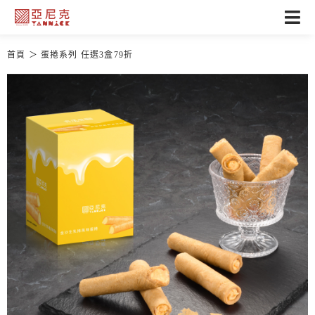
首頁
蛋捲系列 任選3盒79折