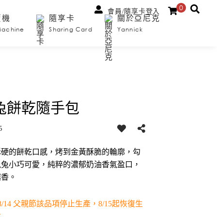
0
會員/隨享卡登入
賣機
隨享卡
關於亞尼克
Machine
Sharing Card
Yannick
兔餅乾隨手包
5
酥硬的餅乾口感，烤到金黃酥脆的輪廓，勾
兔兔小巧可愛，純粹的濃郁奶油香氣盈口，
越香。
3-8/14 父親節該品項停止生產，8/15起恢復生
貨