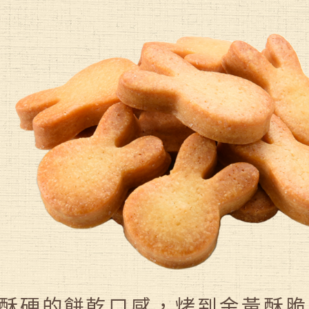
酥硬的餅乾口感，烤到金黃酥脆