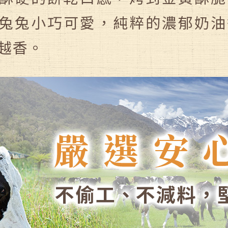
兔兔小巧可愛，純粹的濃郁奶油
越香。