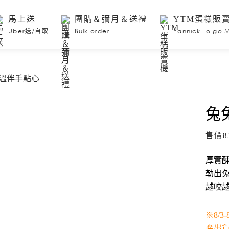
馬上送
團購＆彌月＆送禮
YTM蛋糕販
Uber送/自取
Bulk order
Yannick To go 
溫伴手點心
兔
售價
8
厚實
勒出
越咬
※8/
產出