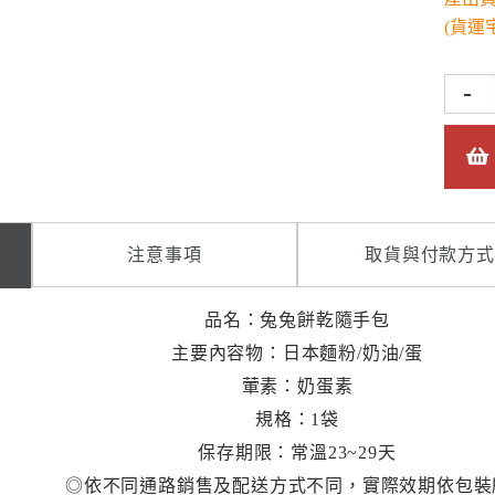
(貨運
-
注意事項
取貨與付款方式
品名：兔兔餅乾隨手包
主要內容物：日本麵粉/奶油/蛋
葷素：奶蛋素
規格：1袋
保存期限：常溫23~29天
◎依不同通路銷售及配送方式不同，實際效期依包裝