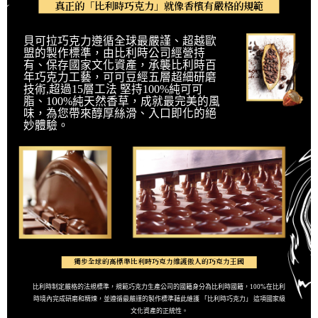
真正的「比利時巧克力」就像香檳有嚴格的規範
貝可拉巧克力遵循全球最嚴謹、超越歐
盟的製作標準，由比利時公司經營持
有、保存國家文化資產，承襲比利時百
年巧克力工藝，可可豆經五層超細研磨
技術,超過15層工法 堅持100%純可可
脂、100%純天然香草，成就最完美的風
味，為您帶來醇厚絲滑、入口即化的絕
妙體驗。
獨步全球的高標準比利時巧克力維護傲人的巧克力王國
比利時制定嚴格的法規標準，規範巧克力生產公司的國籍身分為比利時國籍，100%在比利
時境內完成研磨和精煉，並遵循最嚴謹的製作標準藉此維護 「比利時巧克力」 這項國家級
文化資產的正統性。