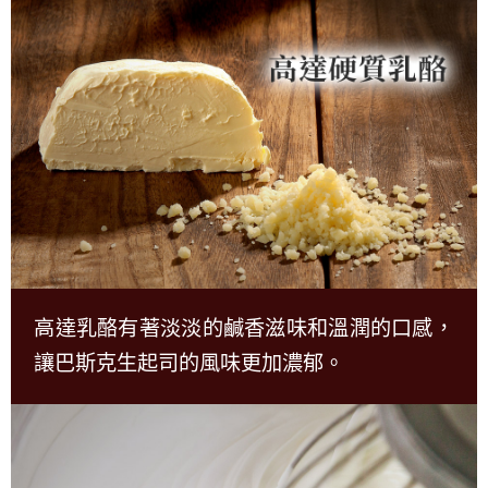
高達乳酪有著淡淡的鹹香滋味和溫潤的口感，
讓巴斯克生起司的風味更加濃郁。