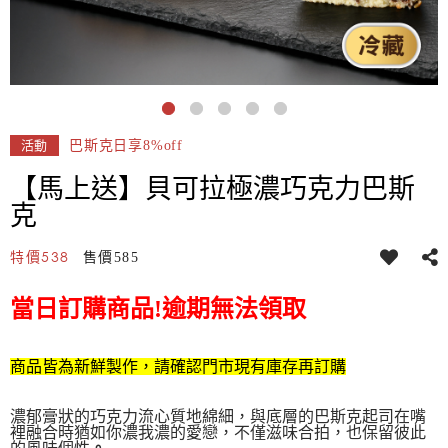
巴斯克日享8%off
活動
【馬上送】貝可拉極濃巧克力巴斯
克
538
特價
售價
585
當日訂購商品!逾期無法領取
商品皆為新鮮製作，請確認門市現有庫存再訂購
濃郁膏狀的巧克力流心質地綿細，與底層的巴斯克起司在嘴
裡融合時猶如你濃我濃的愛戀，不僅滋味合拍，也保留彼此