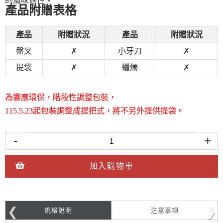
的風味個性
。
產品附贈表格
產品
附贈狀況
產品
附贈狀況
盤叉
✗
小牙刀
✗
提袋
✗
蠟燭
✗
為響應環保，階段性調整包裝，
115.5.23起包裝調整成提把式，將不另外提供提袋。
-
+
加入購物車
規格說明
注意事項