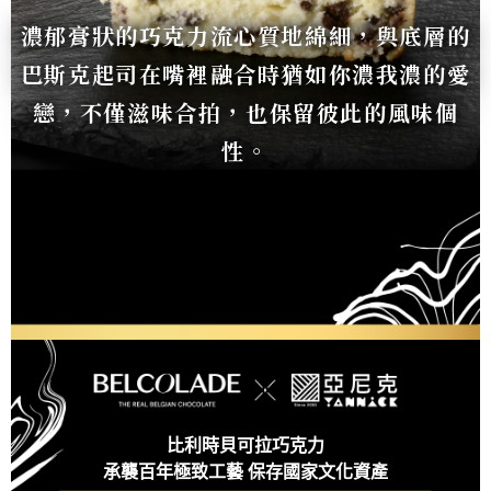
濃郁膏狀的巧克力流心質地綿細，與底層的
巴斯克起司在嘴裡融合時猶如你濃我濃的愛
戀，不僅滋味合拍，也保留彼此的風味個
性。
比利時貝可拉巧克力
承襲百年極致工藝 保存國家文化資產