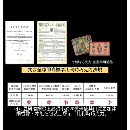
獨步全球的高標準比利時巧克力法規
比利時法規規定只有可可比重超過35%的巧克力、
可可豆研磨細緻度必須小於20微米使其口感更加綿
細香醇，才能在包裝上標示「比利時巧克力」。