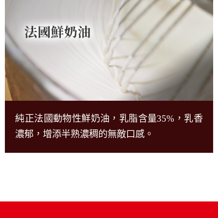
純正法國動物性鮮奶油，乳脂含量35%，乳香
濃郁，增添半熟濃稠的無敵口感。