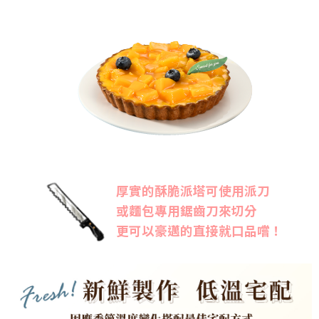
厚實的酥脆派塔可使用派刀
或麵包專用鋸齒刀來切分
更可以豪邁的直接就口品嚐！