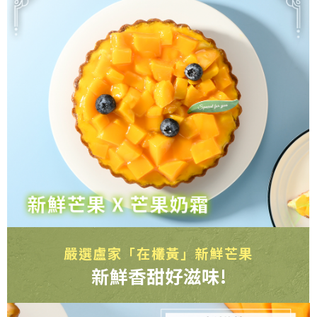
嚴選盧家「在欉黃」新鮮芒果
新鮮香甜好滋味!