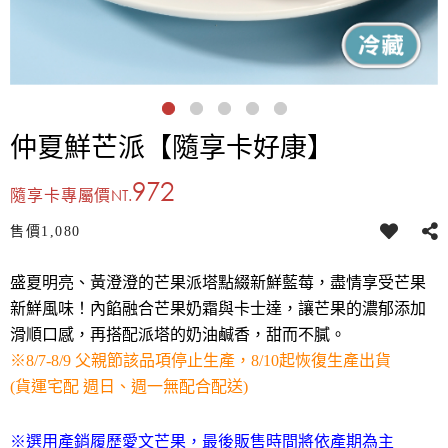
仲夏鮮芒派【隨享卡好康】
972
NT.
隨享卡專屬價
售價
1,080
盛夏明亮、黃澄澄的芒果派塔點綴新鮮藍莓，盡情享受芒果
新鮮風味！內餡融合芒果奶霜與卡士達，讓芒果的濃郁添加
滑順口感，再搭配派塔的奶油鹹香，甜而不膩。
※8/7-8/9 父親節該品項停止生產，8/10起恢復生產出貨
(貨運宅配 週日、週一無配合配送)
※選用產銷履歷愛文芒果，最後販售時間將依產期為主