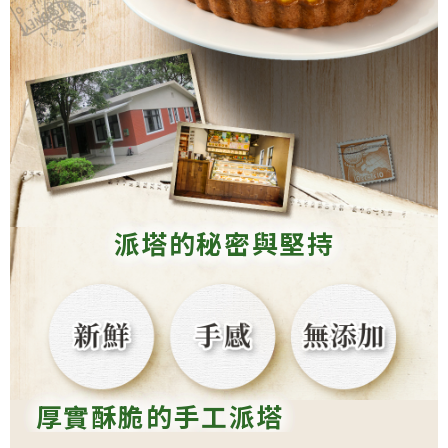
派塔的秘密與堅持
厚實酥脆的手工派塔