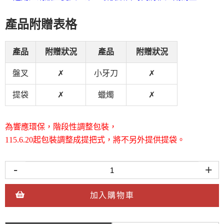
產品附贈表格
產品
附贈狀況
產品
附贈狀況
盤叉
✗
小牙刀
✗
提袋
✗
蠟燭
✗
為響應環保，階段性調整包裝，
115.6.20起包裝調整成提把式，將不另外提供提袋。
-
+
加入購物車