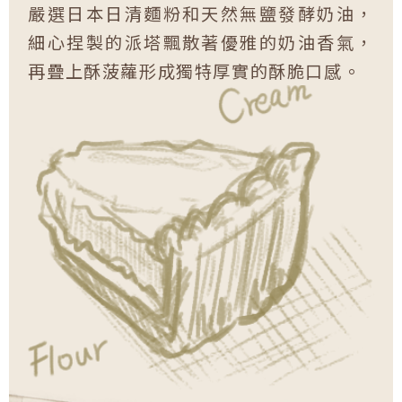
嚴選日本日清麵粉和天然無鹽發酵奶油，
細心捏製的派塔飄散著優雅的奶油香氣，
再疊上酥菠蘿形成獨特厚實的酥脆口感。