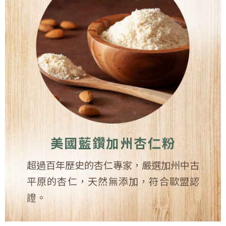
美國藍鑽加州杏仁粉
超過百年歷史的杏仁專家，嚴選加州中古
平原的杏仁，天然無添加，符合歐盟認
證。