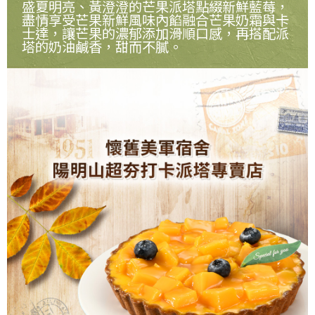
盛夏明亮、黃澄澄的芒果派塔點綴新鮮藍莓，
盡情享受芒果新鮮風味內餡融合芒果奶霜與卡
士達，讓芒果的濃郁添加滑順口感，再搭配派
塔的奶油鹹香，甜而不膩。