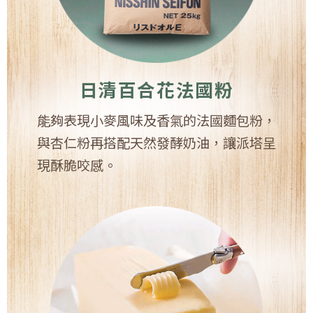
日清百合花法國粉
能夠表現小麥風味及香氣的法國麵包粉，
與杏仁粉再搭配天然發酵奶油，讓派塔呈
現酥脆咬感。