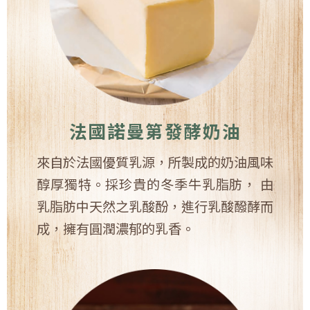
法國諾曼第發酵奶油
來自於法國優質乳源，所製成的奶油風味
醇厚獨特。採珍貴的冬季牛乳脂肪， 由
乳脂肪中天然之乳酸酚，進行乳酸醱酵而
成，擁有圓潤濃郁的乳香。