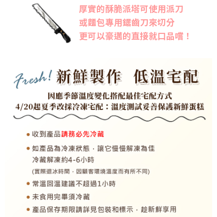
厚實的酥脆派塔可使用派刀
或麵包專用鋸齒刀來切分
更可以豪邁的直接就口品嚐！