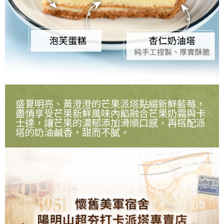
盛夏明亮、黃澄澄的芒果派塔點綴新鮮藍莓，
盡情享受芒果新鮮風味內餡融合芒果奶霜與卡
士達，讓芒果的濃郁添加滑順口感，再搭配派
塔的奶油鹹香，甜而不膩。