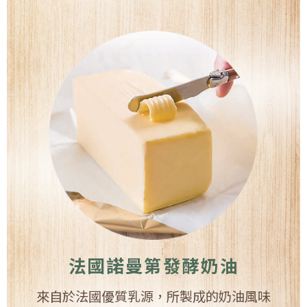
法國諾曼第發酵奶油
來自於法國優質乳源，所製成的奶油風味