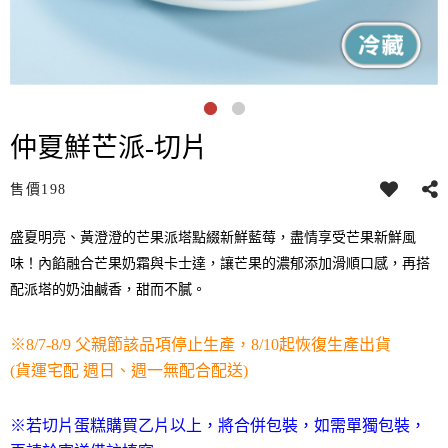
仲夏鮮芒派-切片
售價
198
盛夏明亮、黃澄澄的芒果派塔點綴新鮮藍莓，盡情享受芒果新鮮風
味！內餡融合芒果奶霜與卡士達，讓芒果的濃郁添加滑順口感，再搭
配派塔的奶油鹹香，甜而不膩。
※8/7-8/9 父親節該品項停止生產，8/10起恢復生產出貨
(貨運宅配 週日、週一無配合配送)
※
若切片蛋糕購買乙片以上，將合併包裝，如需單獨包裝，