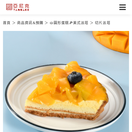
首頁
商品資訊&預購
🥧圓形蛋糕🍕美式派塔
切片派塔