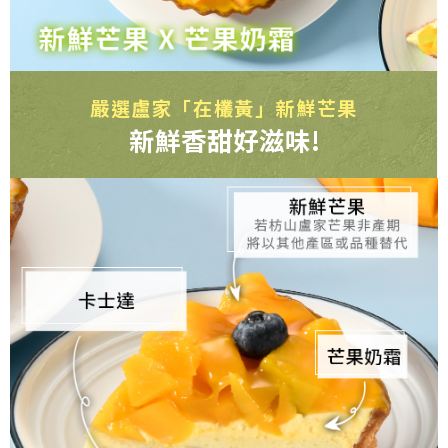
嚴選盧家「在欉黃」新鮮芒果
新鮮香甜好滋味!