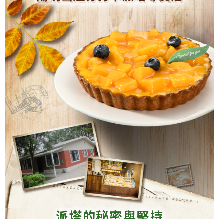
派塔的秘密與堅持