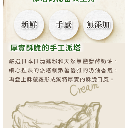
厚實酥脆的手工派塔
嚴選日本日清麵粉和天然無鹽發酵奶油，
細心捏製的派塔飄散著優雅的奶油香氣，
再疊上酥菠蘿形成獨特厚實的酥脆口感。