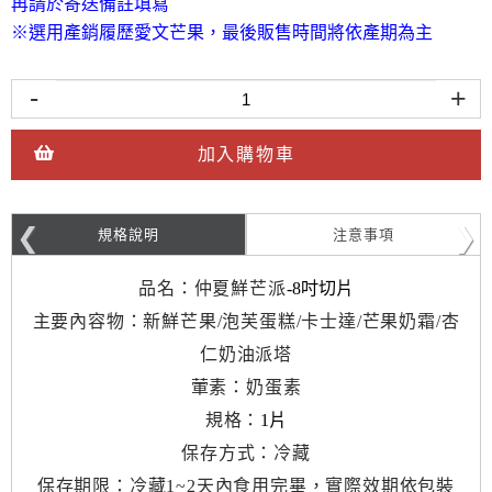
再請於寄送備註填寫
※選用產銷履歷愛文芒果，最後販售時間將依產期為主
-
+
加入購物車
規格說明
注意事項
品名：仲夏鮮芒派
-8吋切片
主要內容物：新鮮芒果/泡芙蛋糕/卡士達/芒果奶霜/杏
仁奶油派塔
葷素：奶蛋素
規格：
1片
保存方式：冷藏
保存期限：冷藏1~2天內食用完畢，實際效期依包裝