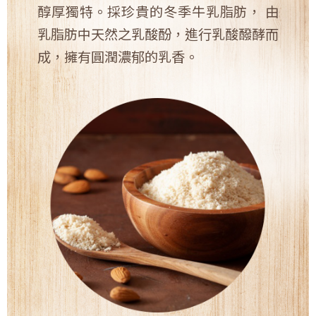
醇厚獨特。採珍貴的冬季牛乳脂肪， 由
乳脂肪中天然之乳酸酚，進行乳酸醱酵而
成，擁有圓潤濃郁的乳香。