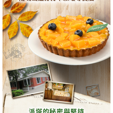
派塔的秘密與堅持