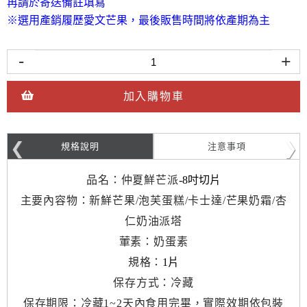
再請於寄送備註填寫
※選用產銷履歷愛文芒果，最後販售時間將依產期為主
-
+
加入購物車
規格說明
注意事項
品名：仲夏鮮芒派
-8吋切片
主要內容物：新鮮芒果/泡芙蛋糕/卡士達/芒果奶霜/杏
仁奶油派塔
葷素：奶蛋素
規格：
1片
保存方式：冷藏
保存期限：冷藏1~2天內食用完畢，實際效期依包裝