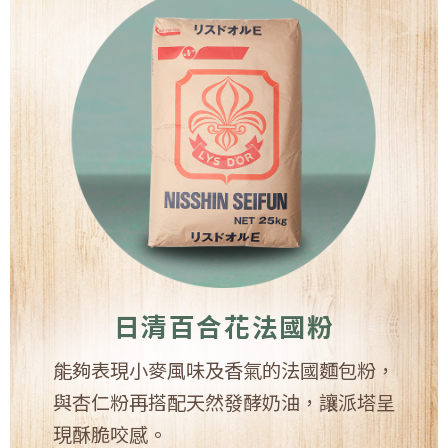
日清百合花法國粉
能夠表現小麥風味及香氣的法國麵包粉，
與杏仁粉再搭配天然發酵奶油，讓派塔呈
現酥脆咬感。