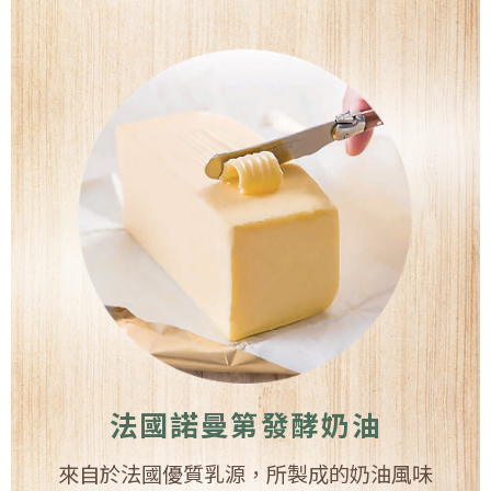
法國諾曼第發酵奶油
來自於法國優質乳源，所製成的奶油風味