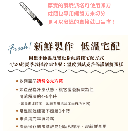
厚實的酥脆派塔可使用派刀
或麵包專用鋸齒刀來切分
更可以豪邁的直接就口品嚐！