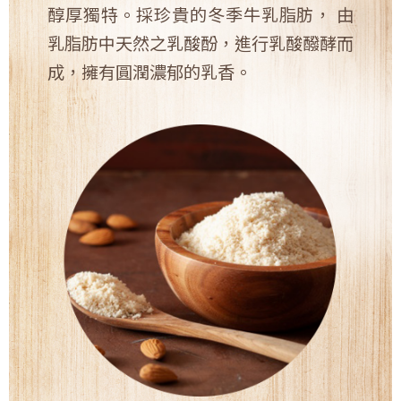
醇厚獨特。採珍貴的冬季牛乳脂肪， 由
乳脂肪中天然之乳酸酚，進行乳酸醱酵而
成，擁有圓潤濃郁的乳香。