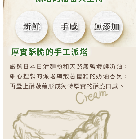
厚實酥脆的手工派塔
嚴選日本日清麵粉和天然無鹽發酵奶油，
細心捏製的派塔飄散著優雅的奶油香氣，
再疊上酥菠蘿形成獨特厚實的酥脆口感。