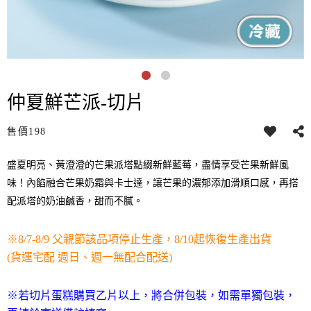
仲夏鮮芒派-切片
售價
198
盛夏明亮、黃澄澄的芒果派塔點綴新鮮藍莓，盡情享受芒果新鮮風
味！內餡融合芒果奶霜與卡士達，讓芒果的濃郁添加滑順口感，再搭
配派塔的奶油鹹香，甜而不膩。
※8/7-8/9 父親節該品項停止生產，8/10起恢復生產出貨
(貨運宅配 週日、週一無配合配送)
※
若切片蛋糕購買乙片以上，將合併包裝，如需單獨包裝，