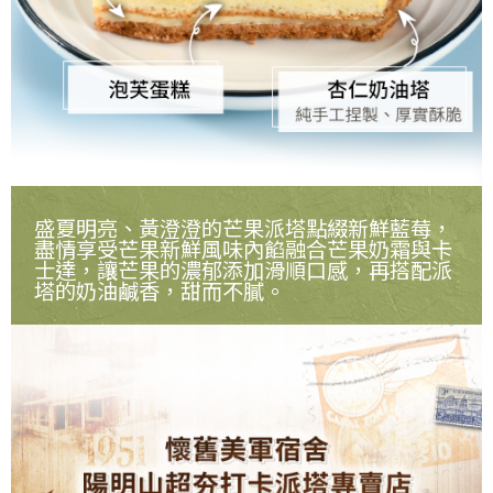
盛夏明亮、黃澄澄的芒果派塔點綴新鮮藍莓，
盡情享受芒果新鮮風味內餡融合芒果奶霜與卡
士達，讓芒果的濃郁添加滑順口感，再搭配派
塔的奶油鹹香，甜而不膩。