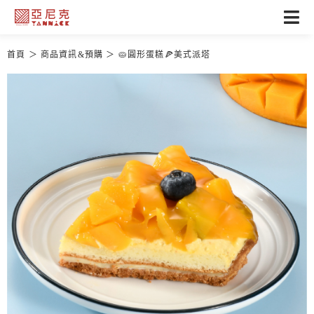
首頁
商品資訊&預購
🥧圓形蛋糕🍕美式派塔