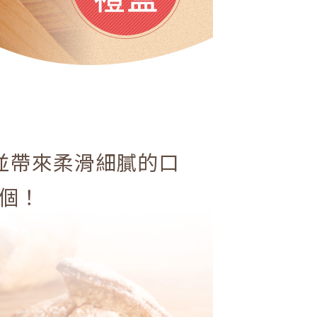
並帶來柔滑細膩的口
個！