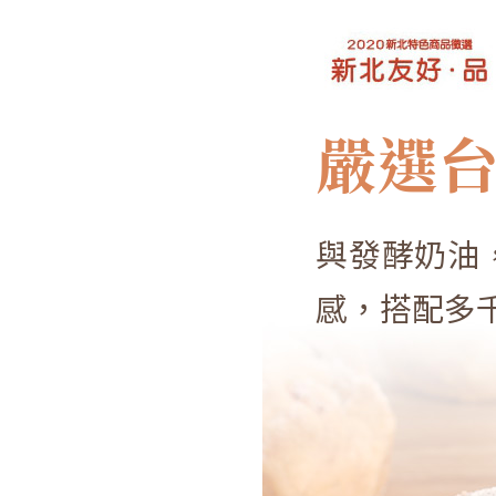
嚴選台
與發酵奶油
感，搭配多