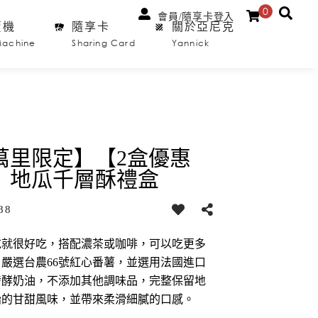
0
會員/隨享卡登入
賣機
隨享卡
關於亞尼克
Machine
Sharing Card
Yannick
萬里限定】【2盒優惠
】地瓜千層酥禮盒
88
吃就很好吃，搭配濃茶或咖啡，可以吃更多
！嚴選台農66號紅心番薯，並選用法國進口
發酵奶油，不添加其他調味品，完整保留地
始的甘甜風味，並帶來柔滑細膩的口感。