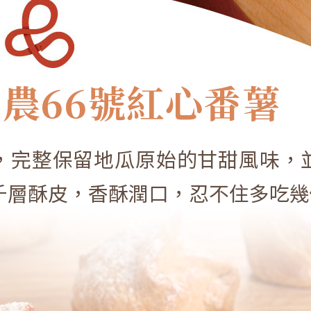
農66號紅心番薯
，完整保留地瓜原始的甘甜風味，
千層酥皮，香酥潤口，忍不住多吃幾