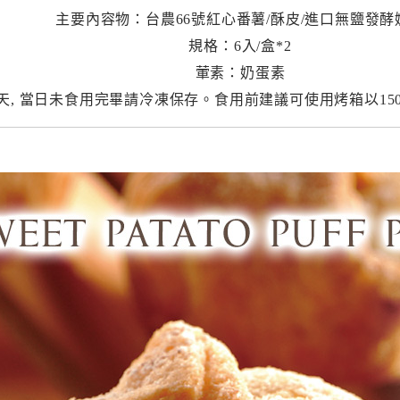
主要內容物：台農66號紅心番薯/酥皮/進口無鹽發酵
規格：6入/盒*2
葷素：奶蛋素
天, 當日未食用完畢請冷凍保存。食用前建議可使用烤箱以150-