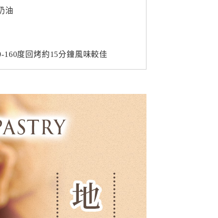
奶油
160度回烤約15分鐘風味較佳