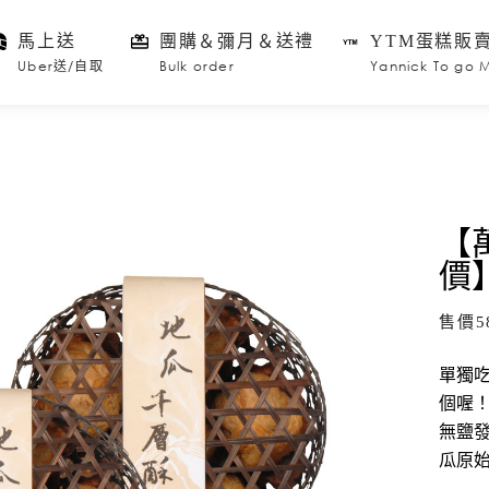
馬上送
團購＆彌月＆送禮
YTM蛋糕販
Uber送/自取
Bulk order
Yannick To go 
【
價
售價
5
單獨
個喔
無鹽
瓜原